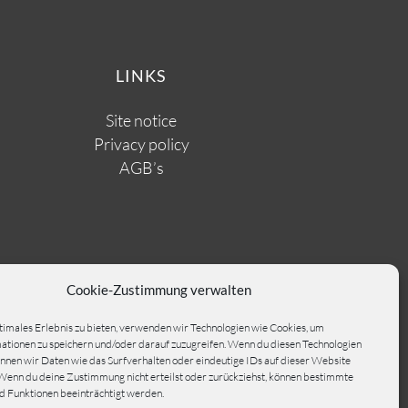
LINKS
Site notice
Privacy policy
AGB’s
Cookie-Zustimmung verwalten
timales Erlebnis zu bieten, verwenden wir Technologien wie Cookies, um
tionen zu speichern und/oder darauf zuzugreifen. Wenn du diesen Technologien
nnen wir Daten wie das Surfverhalten oder eindeutige IDs auf dieser Website
Wenn du deine Zustimmung nicht erteilst oder zurückziehst, können bestimmte
 Funktionen beeinträchtigt werden.