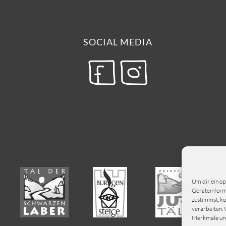
SOCIAL MEDIA
Um dir ein op
Geräteinforma
zustimmst, kö
verarbeiten. 
Merkmale und