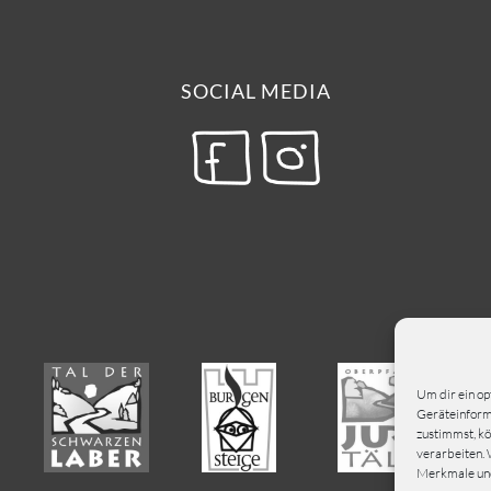
SOCIAL MEDIA
Um dir ein op
Geräteinforma
zustimmst, kö
verarbeiten. 
Merkmale und