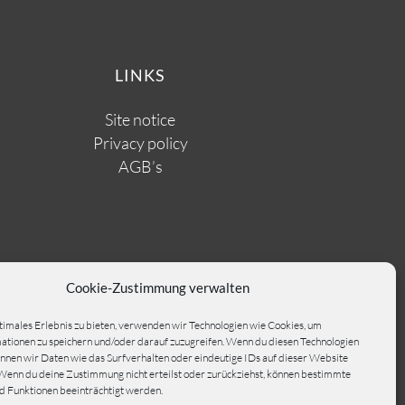
LINKS
Site notice
Privacy policy
AGB’s
Cookie-Zustimmung verwalten
timales Erlebnis zu bieten, verwenden wir Technologien wie Cookies, um
tionen zu speichern und/oder darauf zuzugreifen. Wenn du diesen Technologien
nnen wir Daten wie das Surfverhalten oder eindeutige IDs auf dieser Website
Wenn du deine Zustimmung nicht erteilst oder zurückziehst, können bestimmte
 Funktionen beeinträchtigt werden.