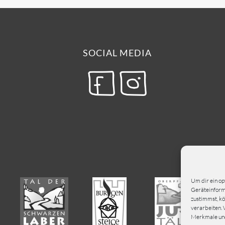
SOCIAL MEDIA
Um dir ein op
Geräteinforma
zustimmst, kö
verarbeiten. 
Merkmale und