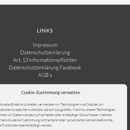
LINKS
Impressum
Datenschutzerklärung
Art. 13 Informationspflichten
Datenschutzerklärung Facebook
AGB’s
Cookie-Zustimmung verwalten
timales Erlebnis zu bieten, verwenden wir Technologien wie Cookies, um
tionen zu speichern und/oder darauf zuzugreifen. Wenn du diesen Technologien
nnen wir Daten wie das Surfverhalten oder eindeutige IDs auf dieser Website
Wenn du deine Zustimmung nicht erteilst oder zurückziehst, können bestimmte
 Funktionen beeinträchtigt werden.