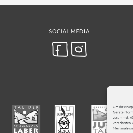
SOCIAL MEDIA
Um dir ein op
Geräteinforma
zustimmst, kö
verarbeiten. 
Merkmale und