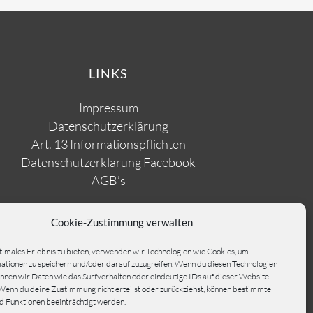
LINKS
Impressum
Datenschutzerklärung
Art. 13 Informationspflichten
Datenschutzerklärung Facebook
AGB’s
Cookie-Zustimmung verwalten
timales Erlebnis zu bieten, verwenden wir Technologien wie Cookies, um
tionen zu speichern und/oder darauf zuzugreifen. Wenn du diesen Technologien
nnen wir Daten wie das Surfverhalten oder eindeutige IDs auf dieser Website
Wenn du deine Zustimmung nicht erteilst oder zurückziehst, können bestimmte
 Funktionen beeinträchtigt werden.