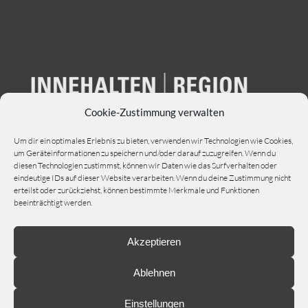
Cookie-Zustimmung verwalten
Um dir ein optimales Erlebnis zu bieten, verwenden wir Technologien wie Cookies,
um Geräteinformationen zu speichern und/oder darauf zuzugreifen. Wenn du
diesen Technologien zustimmst, können wir Daten wie das Surfverhalten oder
eindeutige IDs auf dieser Website verarbeiten. Wenn du deine Zustimmung nicht
erteilst oder zurückziehst, können bestimmte Merkmale und Funktionen
beeinträchtigt werden.
Akzeptieren
Ablehnen
Einstellungen