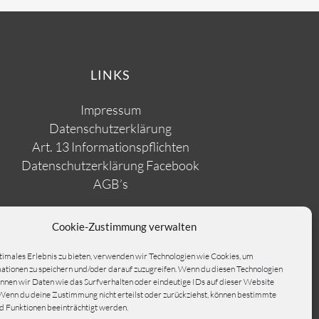
LINKS
Impressum
Datenschutzerklärung
Art. 13 Informationspflichten
Datenschutzerklärung Facebook
AGB’s
Cookie-Zustimmung verwalten
timales Erlebnis zu bieten, verwenden wir Technologien wie Cookies, um
tionen zu speichern und/oder darauf zuzugreifen. Wenn du diesen Technologien
nnen wir Daten wie das Surfverhalten oder eindeutige IDs auf dieser Website
Wenn du deine Zustimmung nicht erteilst oder zurückziehst, können bestimmte
 Funktionen beeinträchtigt werden.