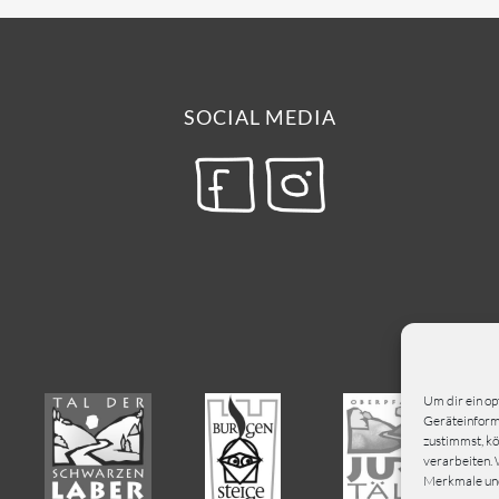
SOCIAL MEDIA
Um dir ein op
Geräteinforma
zustimmst, kö
verarbeiten. 
Merkmale und