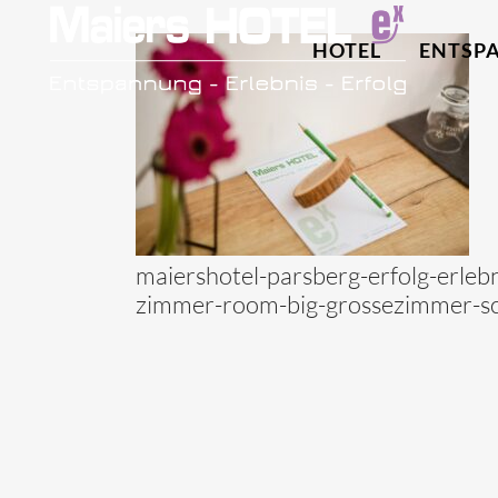
HOTEL
ENTSP
maiershotel-parsberg-erfolg-erle
zimmer-room-big-grossezimmer-sc