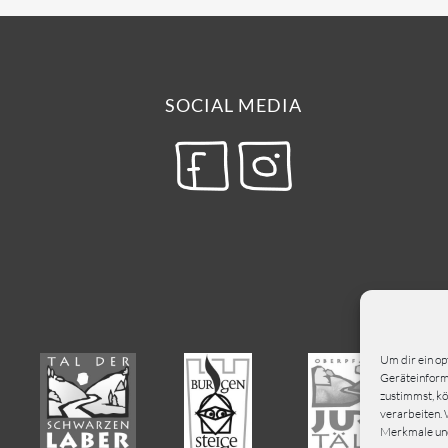
SOCIAL MEDIA
Um dir ein op
Geräteinforma
zustimmst, kö
verarbeiten. 
Merkmale und