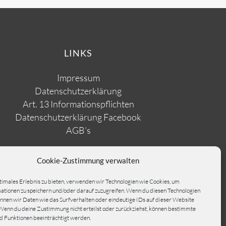
LINKS
Impressum
Datenschutzerklärung
Art. 13 Informationspflichten
Datenschutzerklärung Facebook
AGB’s
Cookie-Zustimmung verwalten
timales Erlebnis zu bieten, verwenden wir Technologien wie Cookies, um
tionen zu speichern und/oder darauf zuzugreifen. Wenn du diesen Technologien
nnen wir Daten wie das Surfverhalten oder eindeutige IDs auf dieser Website
Wenn du deine Zustimmung nicht erteilst oder zurückziehst, können bestimmte
 Funktionen beeinträchtigt werden.