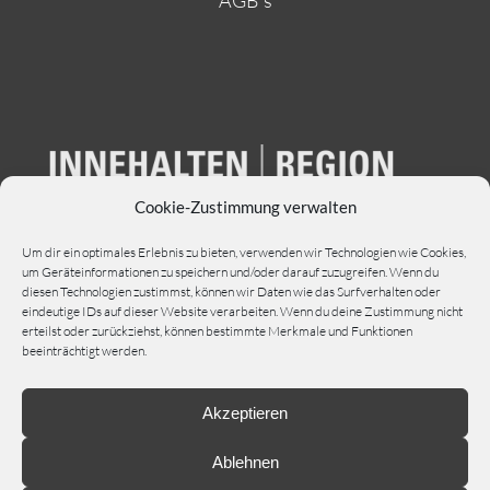
AGB’s
Cookie-Zustimmung verwalten
Um dir ein optimales Erlebnis zu bieten, verwenden wir Technologien wie Cookies,
um Geräteinformationen zu speichern und/oder darauf zuzugreifen. Wenn du
diesen Technologien zustimmst, können wir Daten wie das Surfverhalten oder
eindeutige IDs auf dieser Website verarbeiten. Wenn du deine Zustimmung nicht
erteilst oder zurückziehst, können bestimmte Merkmale und Funktionen
beeinträchtigt werden.
Akzeptieren
Ablehnen